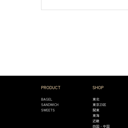
PRODUCT
SHOP
BAGEL
東北
SANDWICH
東京23区
SWEETS
関東
東海
近畿
四国・中国